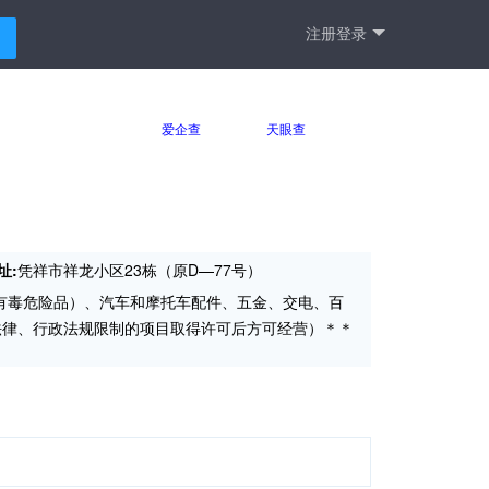
注册登录
爱企查
天眼查
址:
凭祥市祥龙小区23栋（原D—77号）
有毒危险品）、汽车和摩托车配件、五金、交电、百
法律、行政法规限制的项目取得许可后方可经营）＊＊