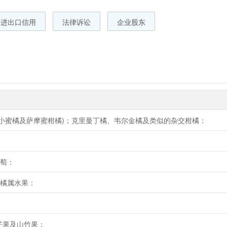
进出口信用
法律诉讼
企业股东
括小蜜橘及萨摩蜜柑橘)；克里曼丁橘、韦尔金橘及类似的杂交柑橘：
萄：
橘属水果：
芒果及山竹果：